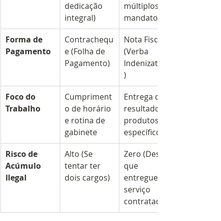
dedicação 
múltiplos 
integral)
mandatos)
Forma de 
Contrachequ
Nota Fiscal 
Pagamento
e (Folha de 
(Verba 
Pagamento)
Indenizatória
)
Foco do 
Cumpriment
Entrega de 
Trabalho
o de horário 
resultados e 
e rotina de 
produtos 
gabinete
específicos
Risco de 
Alto (Se 
Zero (Desde 
Acúmulo 
tentar ter 
que 
Ilegal
dois cargos)
entregue o 
serviço 
contratado)