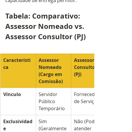
capacidade de entrega permitir.
Tabela: Comparativo: 
Assessor Nomeado vs. 
Assessor Consultor (PJ)
Característi
Assessor 
Assessor 
ca
Nomeado 
Consultor 
(Cargo em 
(PJ)
Comissão)
Vínculo
Servidor 
Fornecedor 
Público 
de Serviços
Temporário
Exclusividad
Sim 
Não (Pode 
e
(Geralmente 
atender 