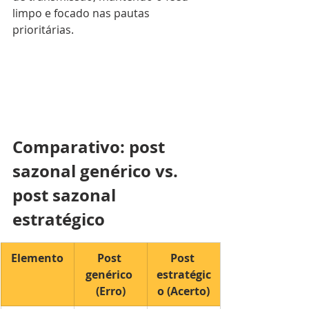
limpo e focado nas pautas 
prioritárias.
Comparativo: post 
sazonal genérico vs. 
post sazonal 
estratégico
Elemento
Post 
Post 
genérico 
estratégic
(Erro)
o (Acerto)