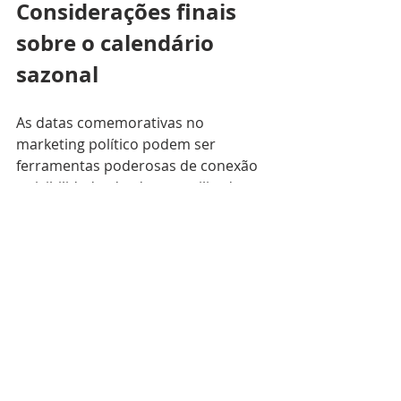
Considerações finais 
sobre o calendário 
sazonal
As datas comemorativas no 
marketing político podem ser 
ferramentas poderosas de conexão 
e visibilidade, desde que utilizadas 
com inteligência e propósito. Elas 
não devem ser vistas como uma 
obrigação de preenchimento de 
espaço, mas como oportunidades 
de reforçar a narrativa política. 
Ao fugir do óbvio e buscar a 
profundidade, o político demonstra 
respeito pelo seu público e 