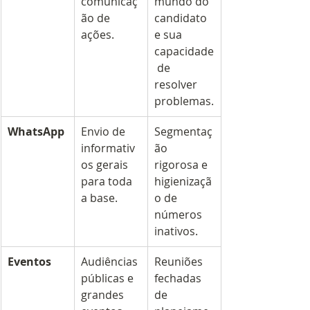
comunicaç
mundo do 
ão de 
candidato 
ações.
e sua 
capacidade
 de 
resolver 
problemas.
WhatsApp
Envio de 
Segmentaç
informativ
ão 
os gerais 
rigorosa e 
para toda 
higienizaçã
a base.
o de 
números 
inativos.
Eventos
Audiências 
Reuniões 
públicas e 
fechadas 
grandes 
de 