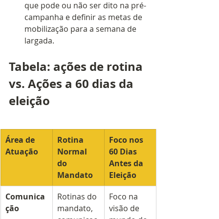
que pode ou não ser dito na pré-
campanha e definir as metas de 
mobilização para a semana de 
largada.
Tabela: ações de rotina 
vs. Ações a 60 dias da 
eleição
Área de 
Rotina 
Foco nos 
Atuação
Normal 
60 Dias 
do 
Antes da 
Mandato
Eleição
Comunica
Rotinas do 
Foco na 
ção
mandato, 
visão de 