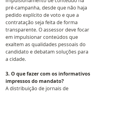
impulsionamento de conteúdo na 
pré-campanha, desde que não haja 
pedido explícito de voto e que a 
contratação seja feita de forma 
transparente. O assessor deve focar 
em impulsionar conteúdos que 
exaltem as qualidades pessoais do 
candidato e debatam soluções para 
a cidade.
3. O que fazer com os informativos 
impressos do mandato?
A distribuição de jornais de 
prestação de contas do mandato 
deve ser suspensa ou tratada com 
extremo rigor jurídico nos meses 
que antecedem o pleito. A 
distribuição em massa nesse 
período costuma ser interpretada 