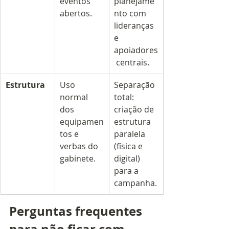
eventos 
planejame
abertos.
nto com 
lideranças 
e 
apoiadores
 centrais.
Estrutura
Uso 
Separação 
normal 
total: 
dos 
criação de 
equipamen
estrutura 
tos e 
paralela 
verbas do 
(física e 
gabinete.
digital) 
para a 
campanha.
Perguntas frequentes 